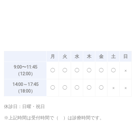
月
火
水
木
金
土
日
9:00〜11:45
◯
◯
◯
◯
◯
◯
×
（12:00）
14:00～17:45
◯
◯
◯
◯
◯
×
×
（18:00）
休診日：日曜・祝日
※上記時間は受付時間で（ ）は診療時間です。