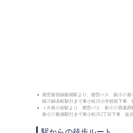
都営新宿線船堀駅より、都営バス 新小21新
錦25錦糸町駅行きで東小松川小学校前下車 
ＪＲ新小岩駅より 都営バス 新小21西葛西
新小21船堀駅行きで東小松川2丁目下車 徒歩
駅からの徒歩ルート