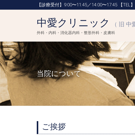
【診療受付】9:00〜11:45／14:00〜17:45
【TEL】0
中愛クリニック
（ 旧 中
外科・内科・消化器内科・整形外科・皮膚科
当院について
ご挨拶