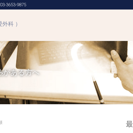
3-3653-9875
愛外科 ）
熱がある方へ
類