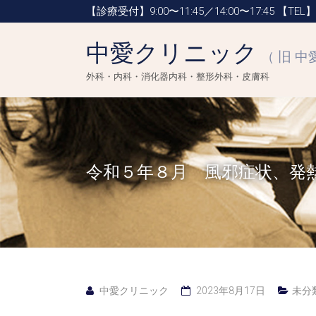
【診療受付】9:00〜11:45／14:00〜17:45
【TEL】0
中愛クリニック
（ 旧 中
外科・内科・消化器内科・整形外科・皮膚科
令和５年８月 風邪症状、発
中愛クリニック
2023年8月17日
未分