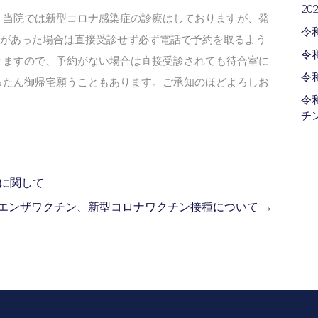
2
当院では新型コロナ感染症の診療はしておりますが、発
令
熱があった場合は直接受診せず必ず電話で予約を取るよう
令
りますので、予約がない場合は直接受診されても待合室に
令
ったん御帰宅願うこともあります。ご承知のほどよろしお
令
チ
に関して
エンザワクチン、新型コロナワクチン接種について
→